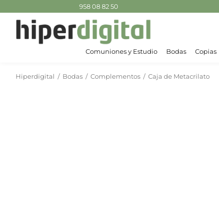
958 08 82 50
Comuniones y Estudio
Bodas
Copias
Hiperdigital
/
Bodas
/
Complementos
/
Caja de Metacrilato