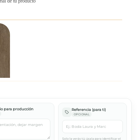
rial de tu producto
o para producción
Referencia (para ti)
OPCIONAL
Solo la verás tú; úsala para identificar el