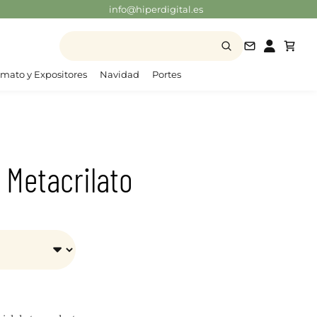
info@hiperdigital.es
info@hiperd
mato y Expositores
Navidad
Portes
 Metacrilato