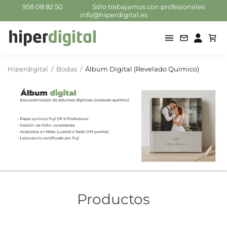
958 08 82 50
Sólo trabajamos con profesionales
info@hiperdigital.es
Hiperdigital
/
Bodas
/
Álbum Digital (Revelado Químico)
Productos