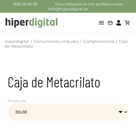
958 08 82 50
Sólo trabajamos con profesionales
info@hiperdigital.es
Hiperdigital
/
Comuniones y Estudio
/
Complementos
/
Caja
de Metacrilato
Caja de Metacrilato
Producto