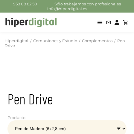
958 08 82 50
Sólo trabajamos con profesionales
info@hiperdigital.es
Hiperdigital
/
Comuniones y Estudio
/
Complementos
/
Pen
Drive
Pen Drive
Producto