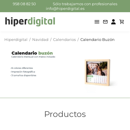
958 08 82 50
Sólo trabajamos con profesionales
info@hiperdigital.es
Hiperdigital
/
Navidad
/
Calendarios
/
Calendario Buzón
Productos