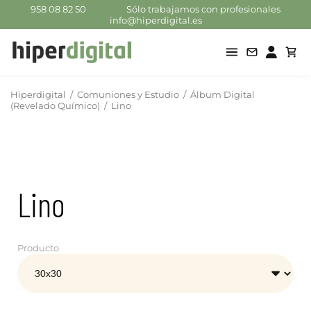
958 08 82 50
Sólo trabajamos con profesionales
info@hiperdigital.es
Hiperdigital
/
Comuniones y Estudio
/
Álbum Digital
(Revelado Químico)
/
Lino
Lino
Producto