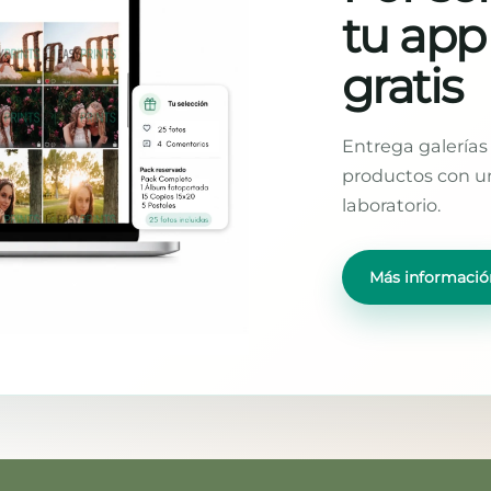
tu app
gratis
Entrega galerías 
productos con un
laboratorio.
Más informació