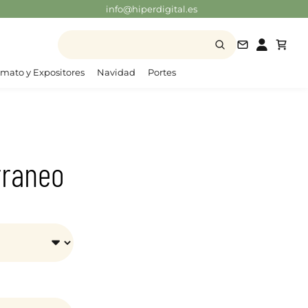
info@hiperdigital.es
info@hiperd
mato y Expositores
Navidad
Portes
rraneo