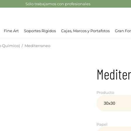
Sólo trabajamos con profesionales
Fine Art
Soportes Rígidos
Cajas, Marcos y Portafotos
Gran For
o Químico)
/
Mediterraneo
Medite
Producto
Papel