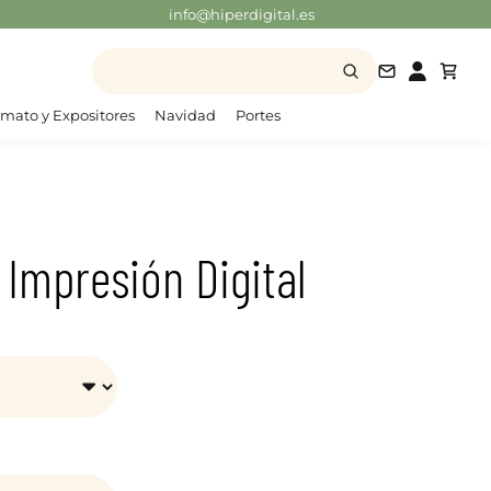
info@hiperdigital.es
info@hiperd
mato y Expositores
Navidad
Portes
 Impresión Digital