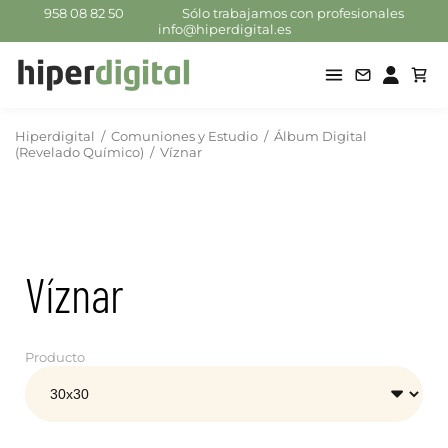
958 08 82 50
Sólo trabajamos con profesionales
info@hiperdigital.es
Hiperdigital
/
Comuniones y Estudio
/
Álbum Digital
(Revelado Químico)
/
Víznar
Víznar
Producto