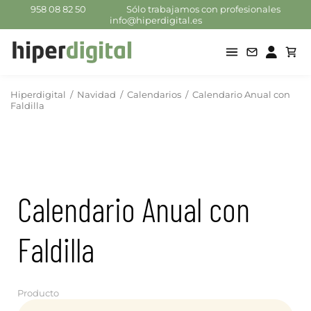
958 08 82 50
Sólo trabajamos con profesionales
info@hiperdigital.es
Hiperdigital
/
Navidad
/
Calendarios
/
Calendario Anual con
Faldilla
Calendario Anual con
Faldilla
Producto