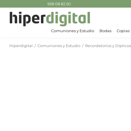
958 08 82 50
Comuniones y Estudio
Bodas
Copias
Hiperdigital
/
Comuniones y Estudio
/
Recordatorios y Díptico