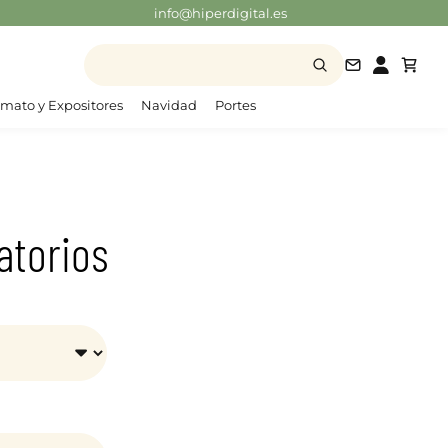
info@hiperdigital.es
info@hiperd
mato y Expositores
Navidad
Portes
atorios